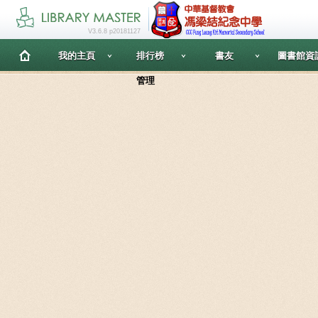
V3.6.8 p20181127
我的主頁
排行榜
書友
圖書館資
管理