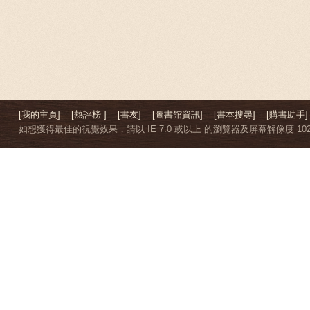
[我的主頁]
[熱評榜 ]
[書友]
[圖書館資訊]
[書本搜尋]
[購書助手]
如想獲得最佳的視覺效果，請以 IE 7.0 或以上 的瀏覽器及屏幕解像度 1024 