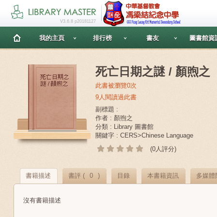
V3.6.8 p20181127
我的主頁
排行榜
書友
圖書館資
死亡日期之謎 / 顏煦之
此書被瀏覽0次
9人閱讀過此書
副標題 :
作者 : 顏煦之
分類 : Library 圖書館
關鍵字 : CERS>Chinese Language
(0人評分)
書籍描述
書評 (
0
)
目錄
本書籍資訊
多媒體
沒有書籍描述