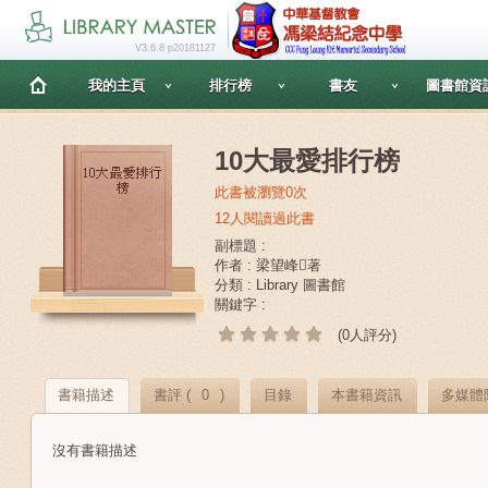
V3.6.8 p20181127
我的主頁
排行榜
書友
圖書館資
10大最愛排行榜
此書被瀏覽0次
12人閱讀過此書
副標題 :
作者 : 梁望峰著
分類 : Library 圖書館
關鍵字 :
(0人評分)
書籍描述
書評 (
0
)
目錄
本書籍資訊
多媒體
沒有書籍描述