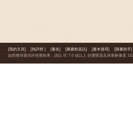
[我的主頁]
[熱評榜 ]
[書友]
[圖書館資訊]
[書本搜尋]
[購書助手]
如想獲得最佳的視覺效果，請以 IE 7.0 或以上 的瀏覽器及屏幕解像度 1024 