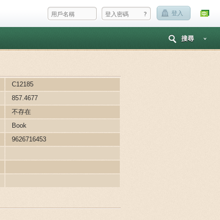
?
登入
搜尋
C12185
857.4677
不存在
Book
9626716453