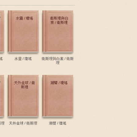
瑤
水靈 / 瓊瑤
衛斯理與白素 / 衛斯
理
斯理
天外金球 / 衛斯理
潮聲 / 瓊瑤