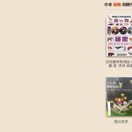
作者
楊鵬
相關
亞特蘭蒂斯傳說 /
鵬 著 ;李祥 插
黑白世界