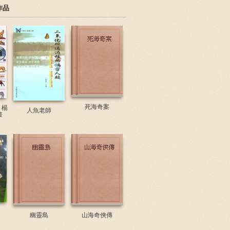
作品
死海奇案
 楊
人魚老師
畫
幽靈島
山海奇俠傳