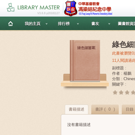
V3.6.8 p20181127
我的主頁
排行榜
書友
圖書館資
綠色細
此書被瀏覽0
11人閱讀過
副標題 :
作者 : 楊鵬
分類 : Chin
關鍵字 :
書籍描述
書評 (
0
)
目錄
沒有書籍描述