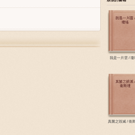
我是一片雲 / 瓊
真菌之毀滅 / 衛