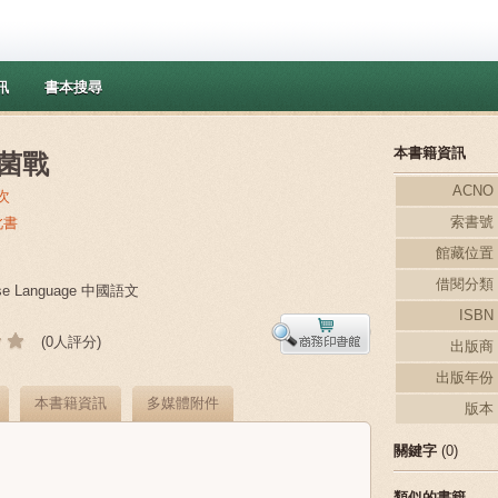
訊
書本搜尋
本書籍資訊
菌戰
ACNO
次
索書號
此書
館藏位置
借閱分類
ese Language 中國語文
ISBN
(0人評分)
出版商
出版年份
本書籍資訊
多媒體附件
版本
關鍵字
(0)
類似的書籍