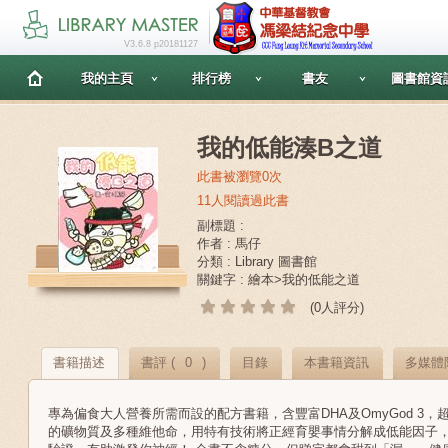
V3.6.8 p20181127
我的主頁
排行榜
書友
圖書館資
我的低能湊B之道
此書被瀏覽0次
11人閱讀過此書
副標題 :
作者 : 馬仔
分類 : Library 圖書館
關鍵字 : 繪本>我的低能之道
(0人評分)
書籍描述
書評 (
0
)
目錄
本書籍資訊
多媒體
專為偏食大人營養所需而設的配方書籍，含豐富DHA及OmyGod 3
的礦物質及多種維他命，用特有技術將正經育嬰事情分解成低能因子，