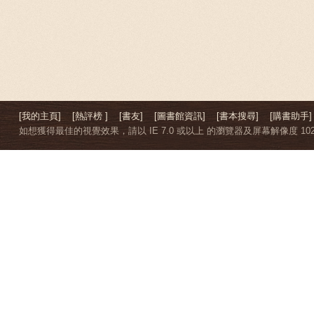
[我的主頁]
[熱評榜 ]
[書友]
[圖書館資訊]
[書本搜尋]
[購書助手]
如想獲得最佳的視覺效果，請以 IE 7.0 或以上 的瀏覽器及屏幕解像度 1024 