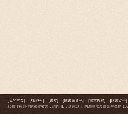
[我的主頁]
[熱評榜 ]
[書友]
[圖書館資訊]
[書本搜尋]
[購書助手]
如想獲得最佳的視覺效果，請以 IE 7.0 或以上 的瀏覽器及屏幕解像度 1024 