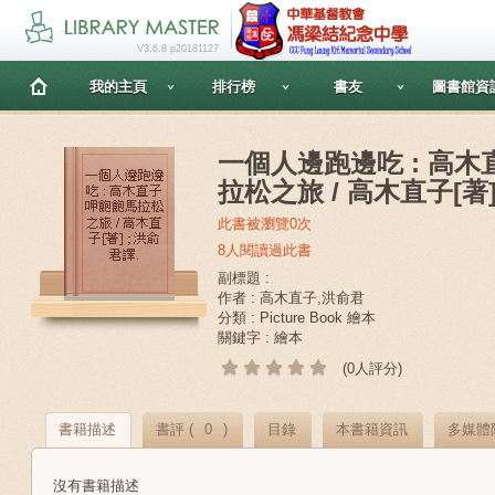
V3.6.8 p20181127
我的主頁
排行榜
書友
圖書館資
一個人邊跑邊吃 : 高
拉松之旅 / 高木直子[著]
此書被瀏覽0次
8人閱讀過此書
副標題 :
作者 : 高木直子,洪俞君
分類 : Picture Book 繪本
關鍵字 : 繪本
(0人評分)
書籍描述
書評 (
0
)
目錄
本書籍資訊
多媒體
沒有書籍描述