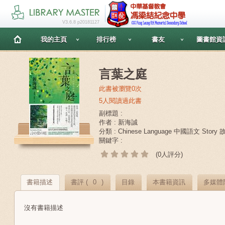
V3.6.8 p20181127
我的主頁
排行榜
書友
圖書館資
言葉之庭
此書被瀏覽0次
5人閱讀過此書
副標題 :
作者 : 新海誠
分類 : Chinese Language 中國語文 Story
關鍵字 :
(0人評分)
書籍描述
書評 (
0
)
目錄
本書籍資訊
多媒體
沒有書籍描述