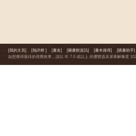
[我的主頁]
[熱評榜 ]
[書友]
[圖書館資訊]
[書本搜尋]
[購書助手]
如想獲得最佳的視覺效果，請以 IE 7.0 或以上 的瀏覽器及屏幕解像度 1024 