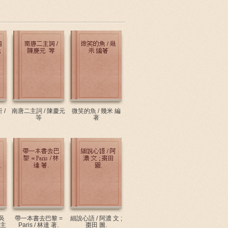
 /
南唐二主詞 / 陳慶元
微笑的魚 / 幾米 編
等
著
吳
帶一本書去巴黎 =
細說心語 / 阿濃 文 ;
智主
Paris / 林達 著.
棗田 圖.