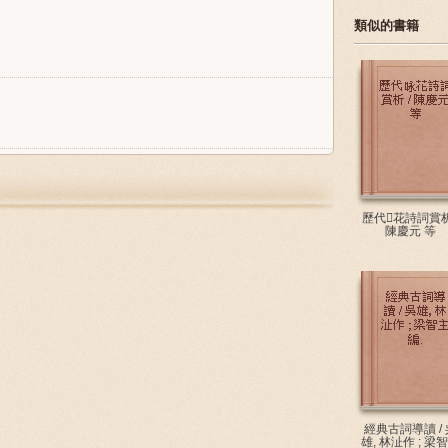
類似的書籍
歷代花詩詞賞析
陳慶元 等
經典古詞導讀 / 
雄, 林沚作 ; 梁