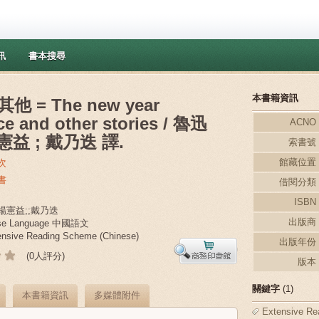
訊
書本搜尋
本書籍資訊
 = The new year
ice and other stories / 魯迅
ACNO
楊憲益 ; 戴乃迭 譯.
索書號
館藏位置
次
書
借閱分類
ISBN
;楊憲益;;戴乃迭
出版商
ese Language 中國語文
sive Reading Scheme (Chinese)
出版年份
(0人評分)
版本
關鍵字
(1)
本書籍資訊
多媒體附件
Extensive Re