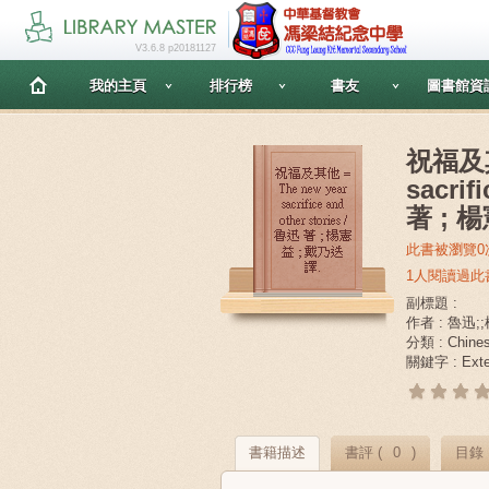
V3.6.8 p20181127
我的主頁
排行榜
書友
圖書館資
祝福及其他
sacrif
著 ; 
此書被瀏覽0
1人閱讀過此
副標題 :
作者 : 魯迅;
分類 : Chin
關鍵字 : Exten
書籍描述
書評 (
0
)
目錄