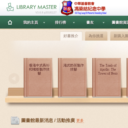
V3.6.8 p20181127
我的主頁
排行榜
書友
圖書館資
好書推介
為你挑選
新購入
圖書館最新消息 / 活動推廣
更多