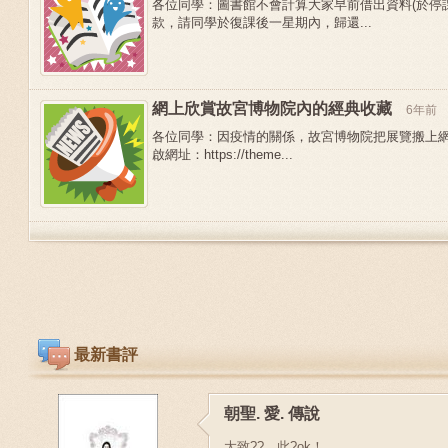
各位同學：圖書館不會計算大家早前借出資料(於停
款，請同學於復課後一星期內，歸還...
網上欣賞故宮博物院內的經典收藏
6年前
各位同學：因疫情的關係，故宮博物院把展覽搬上
啟網址：https://theme...
最新書評
朝聖. 愛. 傳說
大致??，此?ok！