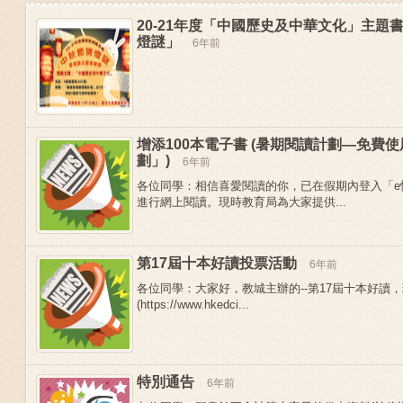
20-21年度「中國歷史及中華文化」主題
燈謎」
6年前
增添100本電子書 (暑期閱讀計劃—免費
劃」)
6年前
各位同學：相信喜愛閱讀的你，已在假期內登入「e
進行網上閱讀。現時教育局為大家提供...
第17屆十本好讀投票活動
6年前
Previous
各位同學：大家好，教城主辦的--第17屆十本好讀
(https://www.hkedci...
特別通告
6年前