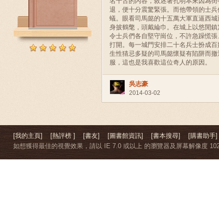
名千古的內容，敘述著孔明本來因為街
退，便十分震驚緊張。而他帶領的士兵
蟻。眼看司馬懿的十五萬大軍直逼西城
身披鶴氅，頭戴綸巾。在城上以悠閒鎮
令士兵們各自堅守崗位，不許急躁慌張
打開。每一城門安排二十名兵士扮成百
生性猜忌多疑的司馬懿懷疑有陷阱而撤
服，這也是我喜歡這位奇人的原因。
吳志豪
2014-03-02
[我的主頁]
[熱評榜 ]
[書友]
[圖書館資訊]
[書本搜尋]
[購書助手]
如想獲得最佳的視覺效果，請以 IE 7.0 或以上 的瀏覽器及屏幕解像度 1024 