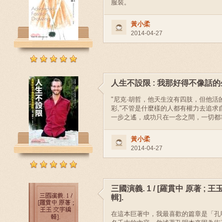
服裝。
黃小柔
2014-04-27
人生不設限 : 我那好得不像話
"尼克·胡哲，他天生沒有四肢，但他活
彩,"不管是什麼樣的人都有權力去追求
一步之遙，成功只在一念之間，一切都
黃小柔
2014-04-27
三國演義. 1 / [羅貫中 原著 ; 
輯].
在這本巨著中，我最喜歡的篇章是「孔