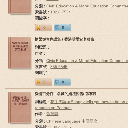
分類 :
Civic Education & Moral Education Co
索書號 :
192.8.7534
關鍵字 :
0
0
情繫耆青雋語集 / 香港明愛安老服務
副標題 :
作者 :
分類 :
Civic Education & Moral Education Co
索書號 :
855.9545
關鍵字 :
0
0
愛情百分百－各國的婚禮習俗/ 張寧靜
副標題 :
花生雋語 = Snoopy tells you how to be an af
remarks on Peanuts
作者 :
張寧靜
分類 :
Chinese Language 中國語文
索書號 :
538.4.1135