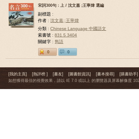
宋詞300句 : 上 / 沈文嘉 ;王寧煒 選編
副標題 :
作者 :
沈文嘉;;王寧煒
分類 :
Chinese Language 中國語文
索書號 :
831.5.3404
關鍵字 :
雋語
0
0
[我的主頁]
[熱評榜 ]
[書友]
[圖書館資訊]
[書本搜尋]
[購書助手]
如想獲得最佳的視覺效果，請以 IE 7.0 或以上 的瀏覽器及屏幕解像度 1024 