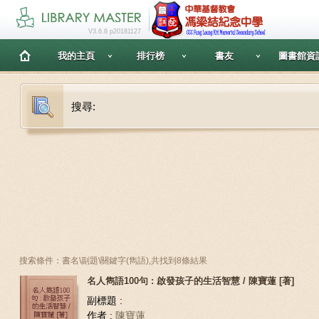
V3.6.8 p20181127
我的主頁
排行榜
書友
圖書館資
搜尋:
搜索條件：書名\副題\關鍵字(雋語),共找到8條結果
名人雋語100句 : 啟發孩子的生活智慧 / 陳寶蓮 [著]
副標題 :
作者 :
陳寶蓮