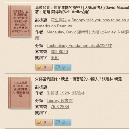
原來如此 : 世界運轉的祕密 / [大衛.麥考利(David Macaul
著；尼爾.阿得利(Neil Ardley)繪].
副標題 :
花生雋語 = Snoopy tells you how to be an af
remarks on Peanuts
作者 :
Macaulay, David(麥考利.大衛).;;Ardley, Nei
爾).
分類 :
Technology Fundamentals 基本科技
索書號 :
309.8020
關鍵字 :
美術
0
0
朱鎔基雋語錄 : 我是一個普通的中國人 / 張曉林 輯選
副標題 :
作者 :
朱鎔基 1928-;;張曉林
分類 :
Library 圖書館
索書號 :
75.8.2584
關鍵字 :
0
0