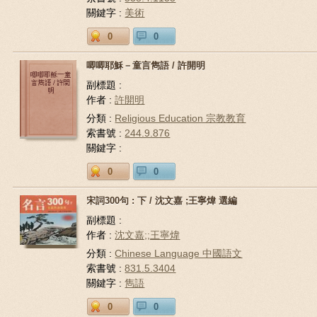
關鍵字 :
美術
0
0
唧唧耶穌－童言雋語 / 許開明
副標題 :
作者 :
許開明
分類 :
Religious Education 宗教教育
索書號 :
244.9.876
關鍵字 :
0
0
宋詞300句 : 下 / 沈文嘉 ;王寧煒 選編
副標題 :
作者 :
沈文嘉;;王寧煒
分類 :
Chinese Language 中國語文
索書號 :
831.5.3404
關鍵字 :
雋語
0
0