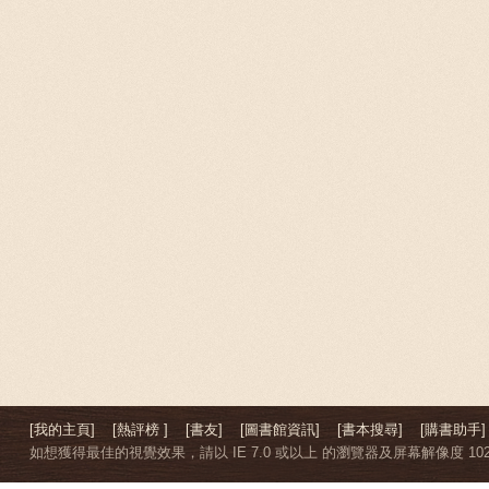
[我的主頁]
[熱評榜 ]
[書友]
[圖書館資訊]
[書本搜尋]
[購書助手]
如想獲得最佳的視覺效果，請以 IE 7.0 或以上 的瀏覽器及屏幕解像度 1024 