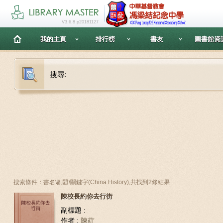
V3.6.8 p20181127
我的主頁
排行榜
書友
圖書館資
搜尋:
搜索條件：書名\副題\關鍵字(China History),共找到2條結果
陳校長約你去行街
副標題 :
作者 :
陳葒