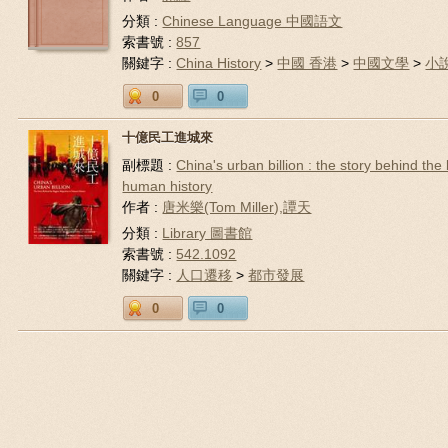
分類 :
Chinese Language 中國語文
索書號 :
857
關鍵字 :
China History
>
中國 香港
>
中國文學
>
小
0
0
十億民工進城來
副標題 :
China's urban billion : the story behind the
human history
作者 :
唐米樂(Tom Miller),譚天
分類 :
Library 圖書館
索書號 :
542.1092
關鍵字 :
人口遷移
>
都市發展
0
0