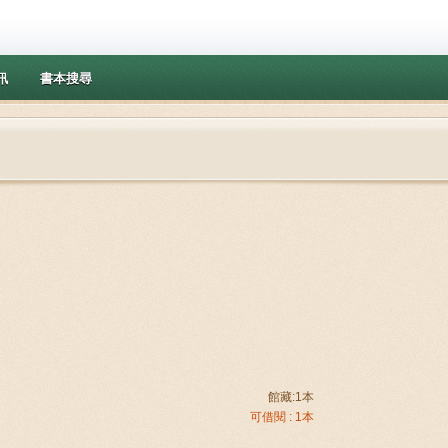
訊
書本搜尋
館藏:1本
可借閱 : 1本