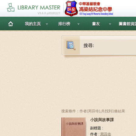
V3.6.8 p20181127
我的主頁
排行榜
書友
圖書館資
搜尋:
搜索條件：作者(周芬伶),共找到1條結果
小說與故事課
副標題 :
作者 :
周芬伶