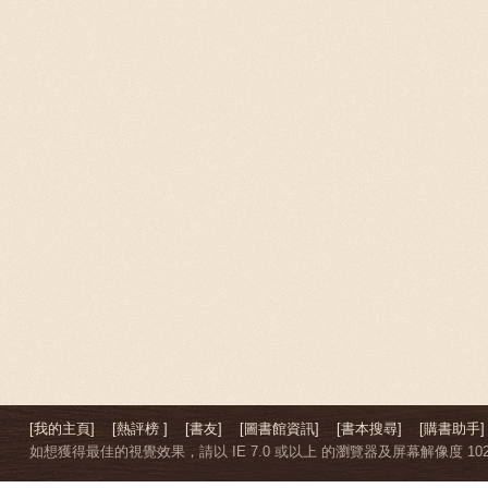
[我的主頁]
[熱評榜 ]
[書友]
[圖書館資訊]
[書本搜尋]
[購書助手]
如想獲得最佳的視覺效果，請以 IE 7.0 或以上 的瀏覽器及屏幕解像度 1024 