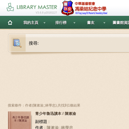
V3.6.8 p20181127
我的主頁
排行榜
書友
圖書館資
搜尋:
搜索條件：作者(陳漱渝;;林學忠),共找到1條結果
青少年魯迅讀本 / 陳漱渝
副標題 :
作者 :
陳漱渝;;林學忠