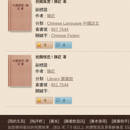
校園風雲 / 陳葒 著.
副標題 :
作者 :
陳葒
分類 :
Chinese Language 中國語文
索書號 :
857.7544
關鍵字 :
Chinese Fiction
0
0
校園情思 / 陳葒 著
副標題 :
作者 :
陳葒
分類 :
Library 圖書館
索書號 :
851.7544
關鍵字 :
0
0
[我的主頁]
[熱評榜 ]
[書友]
[圖書館資訊]
[書本搜尋]
[購書助手]
如想獲得最佳的視覺效果，請以 IE 7.0 或以上 的瀏覽器及屏幕解像度 1024 