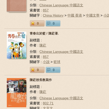
分類 :
Chinese Language 中國語文
索書號 :
857
關鍵字 :
China History
>
中國 香港
>
中國文學
>
小
0
0
青春出於籃 / 陳葒著.
副標題 :
作者 :
陳葒
分類 :
Chinese Language 中國語文
索書號 :
857
關鍵字 :
小說
>
籃球
0
0
陳葒校長教寫作
副標題 :
作者 :
陳葒
分類 :
Chinese Language 中國語文
索書號 :
802.71
關鍵字 :
文言文