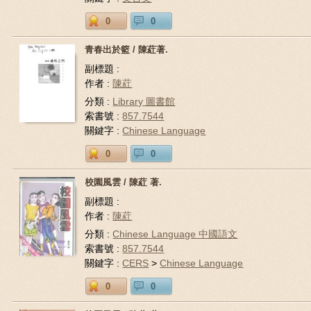
0
0
青春出於籃 / 陳葒著.
副標題 :
作者 :
陳葒
分類 :
Library 圖書館
索書號 :
857.7544
關鍵字 :
Chinese Language
0
0
校園風雲 / 陳葒 著.
副標題 :
作者 :
陳葒
分類 :
Chinese Language 中國語文
索書號 :
857.7544
關鍵字 :
CERS
>
Chinese Language
0
0