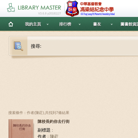
V3.6.8 p20181127
我的主頁
排行榜
書友
圖書館資
搜尋:
搜索條件：作者(陳葒),共找到7條結果
陳校長約你去行街
副標題 :
作者 :
陳葒