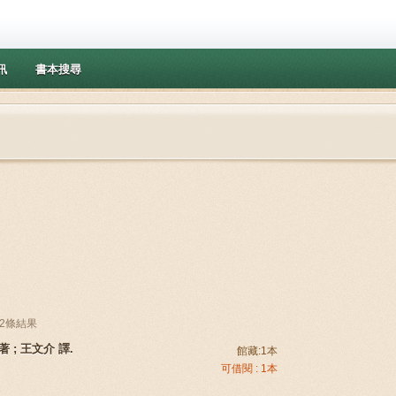
訊
書本搜尋
找到2條結果
 著 ; 王文介 譯.
館藏:1本
可借閱 : 1本