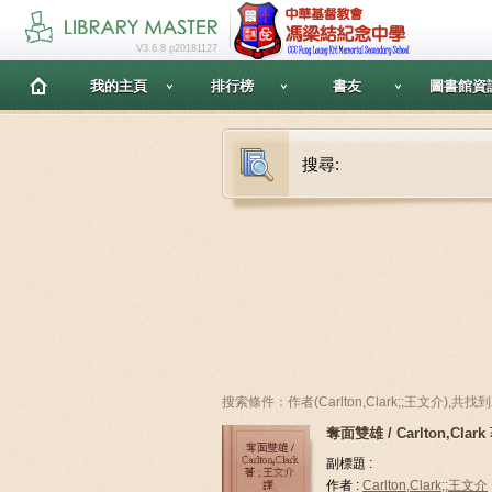
V3.6.8 p20181127
我的主頁
排行榜
書友
圖書館資
搜尋:
搜索條件：作者(Carlton,Clark;;王文介),共
奪面雙雄 / Carlton,Clark
副標題 :
作者 :
Carlton,Clark;;王文介