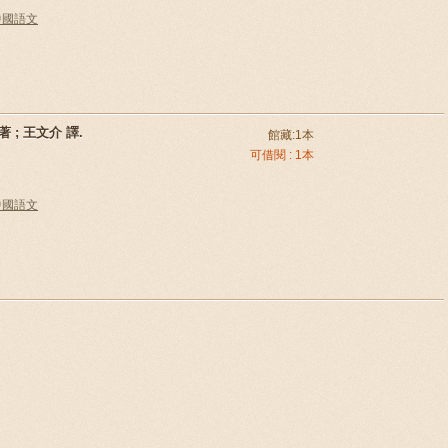
e 中國語文
 著 ; 王文介 譯.
館藏:1本
可借閱 : 1本
e 中國語文