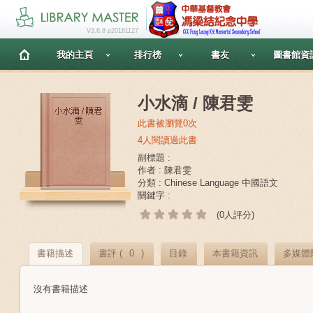
V3.6.8 p20181127
我的主頁
排行榜
書友
圖書館資
小水滴 / 陳君雯
此書被瀏覽0次
4人閱讀過此書
副標題 :
作者 : 陳君雯
分類 : Chinese Language 中國語文
關鍵字 :
(0人評分)
書籍描述
書評 (
0
)
目錄
本書籍資訊
多媒體
沒有書籍描述