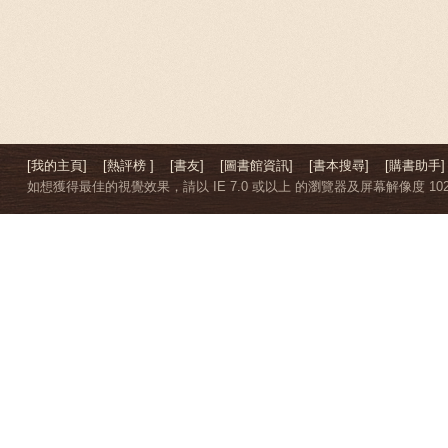
[我的主頁]
[熱評榜 ]
[書友]
[圖書館資訊]
[書本搜尋]
[購書助手]
如想獲得最佳的視覺效果，請以 IE 7.0 或以上 的瀏覽器及屏幕解像度 1024 