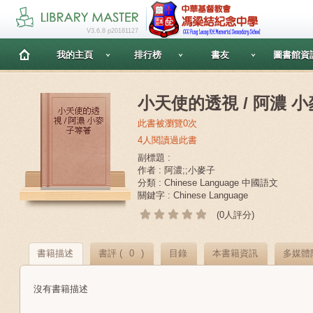
V3.6.8 p20181127
我的主頁
排行榜
書友
圖書館資
小天使的透視 / 阿濃 
此書被瀏覽0次
4人閱讀過此書
副標題 :
作者 : 阿濃;;小麥子
分類 : Chinese Language 中國語文
關鍵字 : Chinese Language
(0人評分)
書籍描述
書評 (
0
)
目錄
本書籍資訊
多媒體
沒有書籍描述