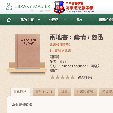
V3.6.8 p20181127
我的主頁
排行榜
書友
圖書館資
兩地書︰鑄情 / 魯迅
此書被瀏覽0次
1人閱讀過此書
副標題 :
作者 : 魯迅
分類 : Chinese Language 中國語文
關鍵字 :
(0人評分)
書籍描述
書評 (
0
)
目錄
本書籍資訊
多媒體
沒有書籍描述