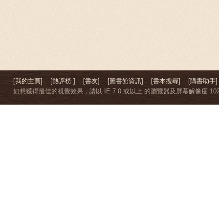
[我的主頁]
[熱評榜 ]
[書友]
[圖書館資訊]
[書本搜尋]
[購書助手]
如想獲得最佳的視覺效果，請以 IE 7.0 或以上 的瀏覽器及屏幕解像度 1024 