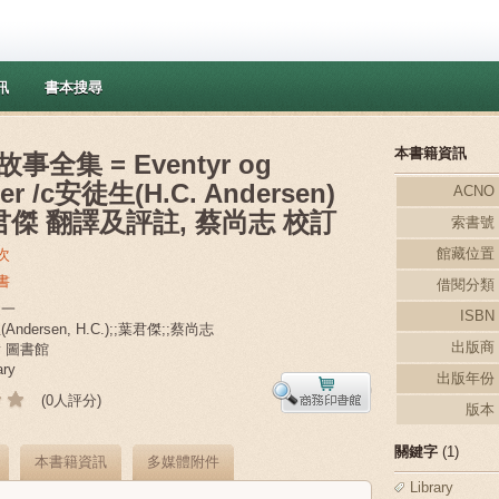
訊
書本搜尋
本書籍資訊
事全集 = Eventyr og
ier /c安徒生(H.C. Andersen)
ACNO
君傑 翻譯及評註, 蔡尚志 校訂
索書號
館藏位置
次
書
借閱分類
之一
ISBN
Andersen, H.C.);;葉君傑;;蔡尚志
出版商
ry 圖書館
ary
出版年份
(0人評分)
版本
關鍵字
(1)
本書籍資訊
多媒體附件
Library