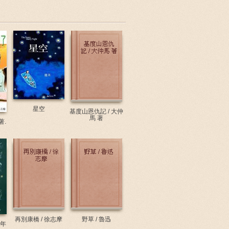
星空
基度山恩仇記 / 大仲
馬 著
著.
再別康橋 / 徐志摩
野草 / 魯迅
 年