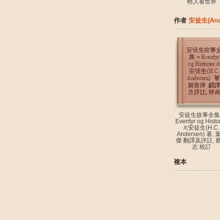
輕人看世界
作者
安徒生(And
安徒生故事全集 
Eventyr og Histor
/c安徒生(H.C.
Andersen) 著, 
傑 翻譯及評註, 
志 校訂
複本