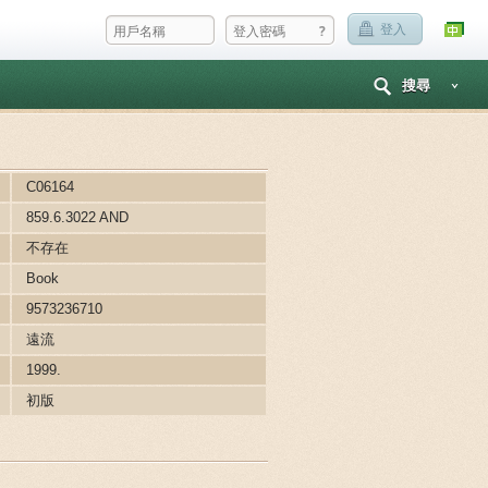
?
登入
搜尋
C06164
859.6.3022 AND
不存在
Book
9573236710
遠流
1999.
初版