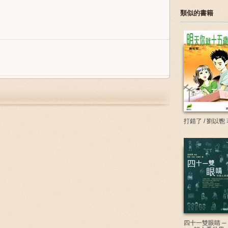
類似的書籍
打錯了 / 劉以鬯 
四十一雙眼睛 ─