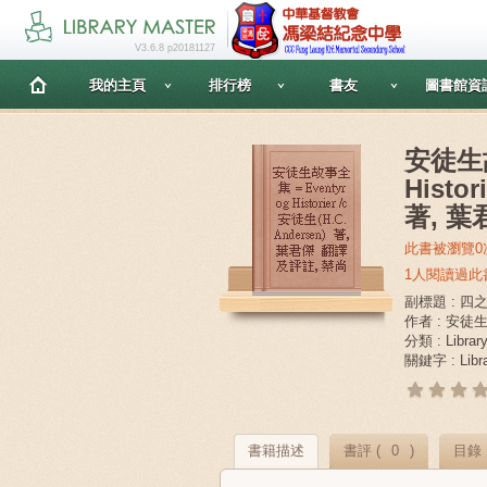
V3.6.8 p20181127
我的主頁
排行榜
書友
圖書館資
安徒生故
Histor
著, 葉
此書被瀏覽0
1人閱讀過此
副標題 : 四
作者 : 安徒生(
分類 : Libra
關鍵字 : Libr
書籍描述
書評 (
0
)
目錄