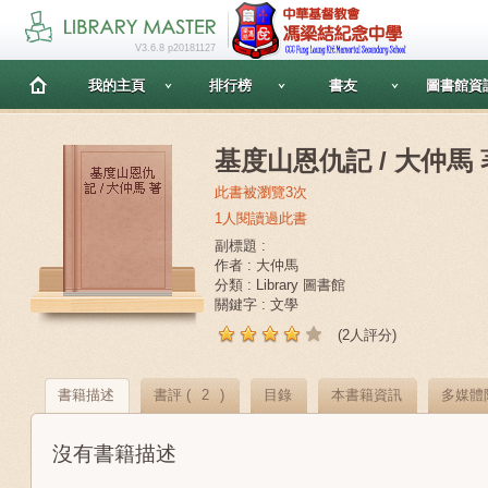
V3.6.8 p20181127
我的主頁
排行榜
書友
圖書館資
基度山恩仇記 / 大仲馬 
此書被瀏覽3次
1人閱讀過此書
副標題 :
作者 : 大仲馬
分類 : Library 圖書館
關鍵字 : 文學
(2人評分)
書籍描述
書評 (
2
)
目錄
本書籍資訊
多媒體
沒有書籍描述