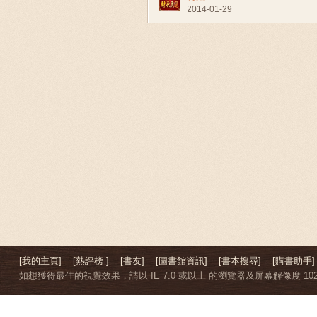
2014-01-29
[我的主頁]
[熱評榜 ]
[書友]
[圖書館資訊]
[書本搜尋]
[購書助手]
如想獲得最佳的視覺效果，請以 IE 7.0 或以上 的瀏覽器及屏幕解像度 1024 