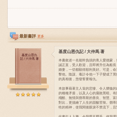
最新書評
更多
基度山恩仇記 / 大仲馬 著
本書敘述一名能幹負摃的青人愛德蒙．
誠正直，受人歡迎，且即將升任為船長
婚妻，一切都顯得順利美好。可是，命
擊他。陰謀、毒計令他一下子變成了黑
的真相後，怹發誓要報仇。
本故事藉著主人翁的悲慘、令人憐恤的
的種種矛盾，以及人心的腐敗黑暗。有
殘酷、無情與鄧蒂斯的善良、智慧、富
對比，更描繪了人生的甜酸苦辣。鄧蒂
牲的精神，使我閱後眼淚不禁流下，且
此書引人入勝，令我愛不釋手，使我選