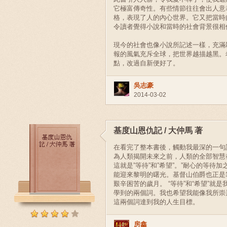
它極富傳奇性。有些情節往往會出人意
格，表現了人的內心世界。它又把當時
令讀者覺得小說和當時的社會背景很相
現今的社會也像小說所記述一樣，充滿
報的風氣充斥全球，把世界越描越黑。
點，改過自新便好了。
吳志豪
2014-03-02
基度山恩仇記 / 大仲馬 著
在看完了整本書後，觸動我最深的一句
為人類揭開未來之前，人類的全部智慧
這就是”等待”和”希望”。”耐心的等待
能迎來黎明的曙光。基督山伯爵也正是
艱辛困苦的歲月。 “等待”和“希望”就
學到的兩個詞。我也希望我能像我所崇
這兩個詞達到我的人生目標。
房鑫