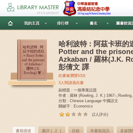
V3.6.8 p20181127
我的主頁
排行榜
書友
圖書館資
哈利波特 : 阿茲卡班的逃犯
Potter and the prisone
Azkaban / 羅林(J.K. Ro
彭倩文 譯
此書被瀏覽53次
3人閱讀過此書
副標題 : 一個專業話題
作者 : 羅林 (Rowling, J. K.) 1967-;;Rowlin
分類 : Chinese Language 中國語文
關鍵字 : Economics
(2人評分)
書籍描述
書評 (
2
)
目錄
本書籍資訊
多媒體