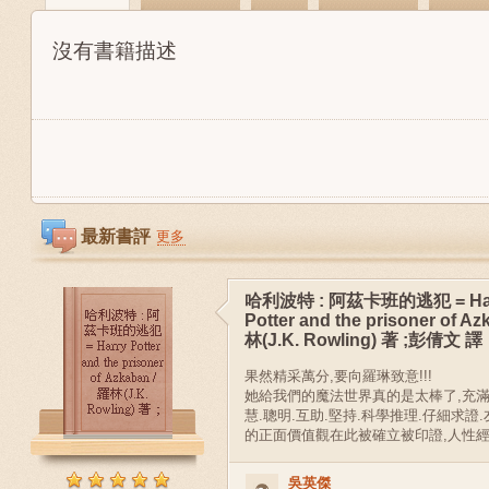
沒有書籍描述
最新書評
更多
哈利波特 : 阿茲卡班的逃犯 = Ha
Potter and the prisoner of Az
林(J.K. Rowling) 著 ;彭倩文 譯
果然精采萬分,要向羅琳致意!!!
她給我們的魔法世界真的是太棒了,充滿刺
慧.聰明.互助.堅持.科學推理.仔細求證
的正面價值觀在此被確立被印證,人性經
吳英傑