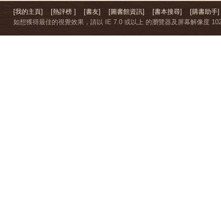
[我的主頁]
[熱評榜 ]
[書友]
[圖書館資訊]
[書本搜尋]
[購書助手]
如想獲得最佳的視覺效果，請以 IE 7.0 或以上 的瀏覽器及屏幕解像度 1024 