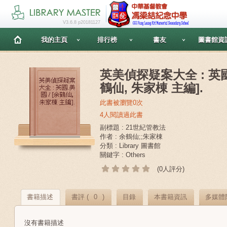
V3.6.8 p20181127
我的主頁
排行榜
書友
圖書館資
英美偵探疑案大全 : 英國.
鶴仙, 朱家棟 主編].
此書被瀏覽0次
4人閱讀過此書
副標題 : 21世紀管教法
作者 : 余鶴仙;;朱家棟
分類 : Library 圖書館
關鍵字 : Others
(0人評分)
書籍描述
書評 (
0
)
目錄
本書籍資訊
多媒體
沒有書籍描述