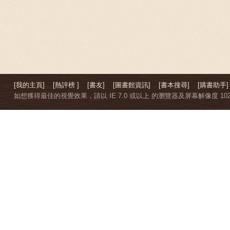
[我的主頁]
[熱評榜 ]
[書友]
[圖書館資訊]
[書本搜尋]
[購書助手]
如想獲得最佳的視覺效果，請以 IE 7.0 或以上 的瀏覽器及屏幕解像度 1024 