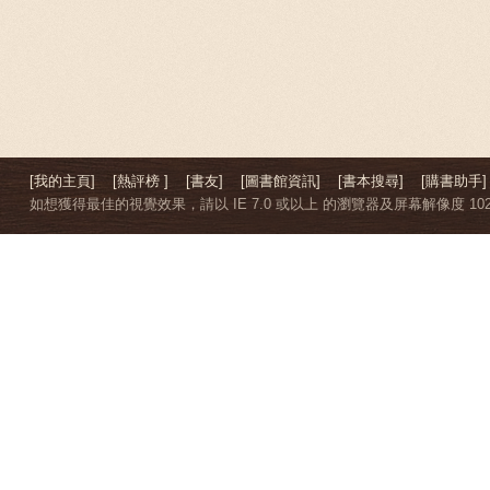
[我的主頁]
[熱評榜 ]
[書友]
[圖書館資訊]
[書本搜尋]
[購書助手]
如想獲得最佳的視覺效果，請以 IE 7.0 或以上 的瀏覽器及屏幕解像度 1024 