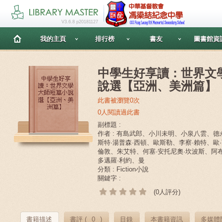
V3.6.8 p20181127
我的主頁
排行榜
書友
圖書館資
中學生好享讀：世界文
說選【亞洲、美洲篇】
此書被瀏覽0次
0人閱讀過此書
副標題 :
作者 : 有島武郎、小川未明、小泉八雲、
斯特·湯普森·西頓、歐斯勒、李察·賴特、歐
倫敦、朱艾特、何塞·安托尼奧·坎波斯、阿
多邁羅·利約、曼
分類 : Fiction小說
關鍵字 :
(0人評分)
書籍描述
書評 (
0
)
目錄
本書籍資訊
多媒體