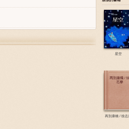
星空
再別康橋 / 徐志