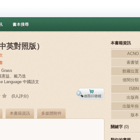
訊
書本搜尋
本書籍資訊
中英對照版）
ACNO
次
索書號
書
 Grass
館藏位置
,楊憲益、戴乃迭
借閱分類
ese Language 中國語文
ISBN
(0人評分)
出版商
出版年份
本書籍資訊
多媒體附件
版本
關鍵字
(0)
類似的書籍