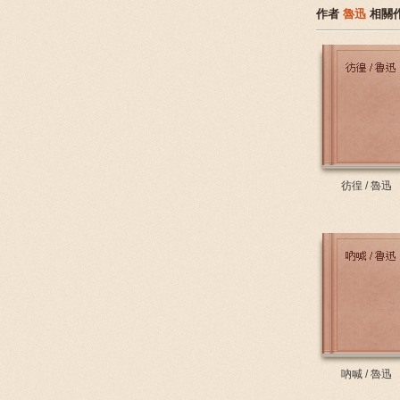
作者
魯迅
相關
彷徨 / 魯迅
吶喊 / 魯迅