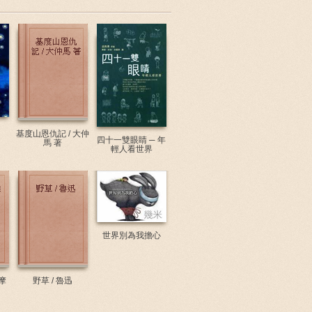
基度山恩仇記 / 大仲
四十一雙眼睛 ─ 年
馬 著
輕人看世界
世界別為我擔心
摩
野草 / 魯迅