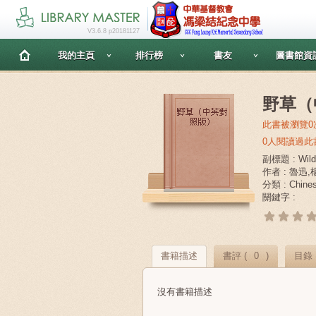
V3.6.8 p20181127
我的主頁
排行榜
書友
圖書館資
野草（
此書被瀏覽0
0人閱讀過此
副標題 : Wild
作者 : 魯迅
分類 : Chin
關鍵字 :
書籍描述
書評 (
0
)
目錄
沒有書籍描述