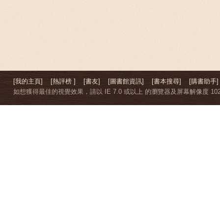
[我的主頁]
[熱評榜 ]
[書友]
[圖書館資訊]
[書本搜尋]
[購書助手]
如想獲得最佳的視覺效果，請以 IE 7.0 或以上 的瀏覽器及屏幕解像度 1024 