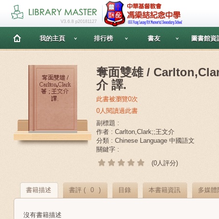
V3.6.8 p20181127
我的主頁
排行榜
書友
圖書館資
奪面雙雄 / Carlton,Cla
介 譯.
此書被瀏覽0次
0人閱讀過此書
副標題 :
作者 : Carlton,Clark;;王文介
分類 : Chinese Language 中國語文
關鍵字 :
(0人評分)
書籍描述
書評 (
0
)
目錄
本書籍資訊
多媒體
沒有書籍描述