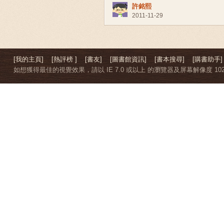
許銘熙
2011-11-29
[我的主頁]
[熱評榜 ]
[書友]
[圖書館資訊]
[書本搜尋]
[購書助手]
如想獲得最佳的視覺效果，請以 IE 7.0 或以上 的瀏覽器及屏幕解像度 1024 