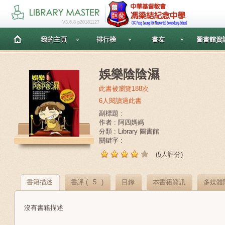
V3.6.8 p20181127
我的主頁
排行榜
書友
圖書館資
娛樂陰陰濕
此書被瀏覽188次
6人閱讀過此書
副標題 :
作者 : 阿四媽媽
分類 : Library 圖書館
關鍵字 :
(5人評分)
書籍描述
書評 (
5
)
目錄
本書籍資訊
多媒體
沒有書籍描述