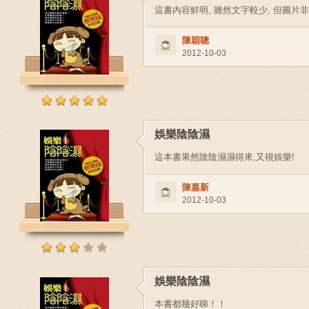
這書內容鮮明, 雖然文字較少, 但圖片
陳穎聰
2012-10-03
娛樂陰陰濕
這本書果然陰陰濕濕得來,又很娛樂!
陳嘉新
2012-10-03
娛樂陰陰濕
本書都幾好睇！！