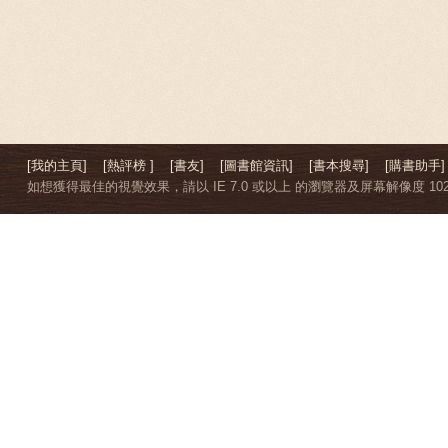
[我的主頁]
[熱評榜 ]
[書友]
[圖書館資訊]
[書本搜尋]
[購書助手]
如想獲得最佳的視覺效果，請以 IE 7.0 或以上 的瀏覽器及屏幕解像度 1024 