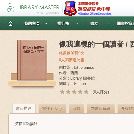
V3.6.8 p20181127
我的主頁
排行榜
書友
圖書館資
像我這樣的一個讀者 / 
此書被瀏覽0次
0人閱讀過此書
副標題 : Little prince
作者 : 西西
分類 : Library 圖書館
關鍵字 : Fiction
(0人評分)
書籍描述
書評 (
0
)
目錄
本書籍資訊
多媒體
沒有書籍描述