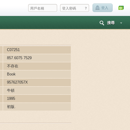
?
登入
搜尋
C07251
857.6075 7529
不存在
Book
957627057X
牛頓
1995
初版.