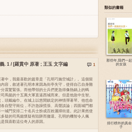
類似的書籍
那些年,我們一
. 1 / [羅貫中 原著 ; 王玉 文字編
的女孩
1
巨著中，我最喜歡的篇章是「孔明巧施空城計」。這個留
的內容，敘述著孔明本來因為街亭失守，使得自己自身難
十分震驚緊張。而他帶領的士兵們更急得像熱鍋上的螞
看司馬懿的十五萬大軍直逼西城而來。但是他急中生智。
氅，頭戴綸巾。在城上以悠閒鎮定的神情彈著琴。他也命
們各自堅守崗位，不許急躁慌張、高聲談論；四面城門都
每一城門安排二十名兵士扮成百姓灑掃街道。此計果然使
忌多疑的司馬懿懷疑有陷阱而撤退。孔明的機智令人佩
也是我喜歡這位奇人的原因。
排行榜外的真命
子