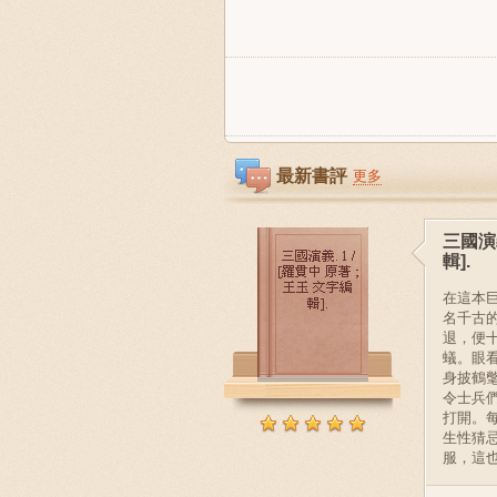
最新書評
更多
三國演義
輯].
在這本
名千古
退，便
蟻。眼
身披鶴
令士兵
打開。
生性猜
服，這