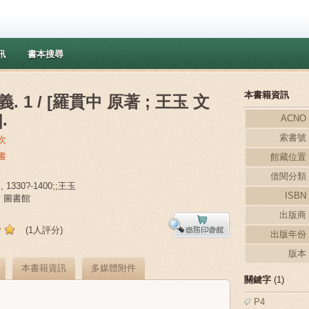
訊
書本搜尋
本書籍資訊
. 1 / [羅貫中 原著 ; 王玉 文
.
ACNO
索書號
次
書
館藏位置
借閱分類
 1330?-1400;;王玉
ISBN
ry 圖書館
出版商
(1人評分)
出版年份
版本
本書籍資訊
多媒體附件
關鍵字
(1)
P4