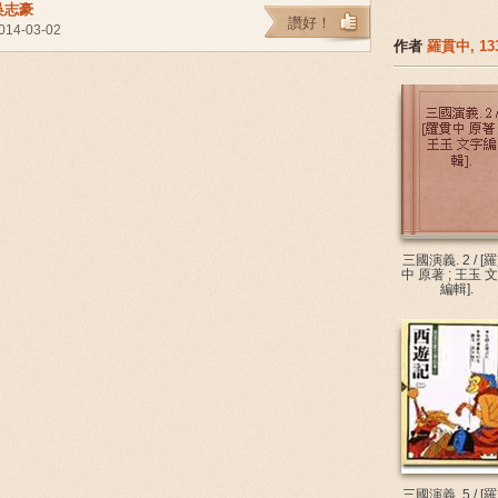
吳志豪
讚好！
014-03-02
作者
羅貫中, 133
三國演義. 2 / [
中 原著 ; 王玉 
編輯].
三國演義. 5 / [