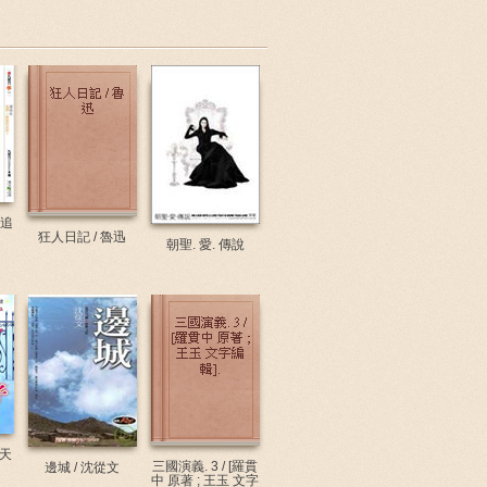
起追
狂人日記 / 魯迅
朝聖. 愛. 傳說
天
三國演義. 3 / [羅貫
邊城 / 沈從文
中 原著 ; 王玉 文字