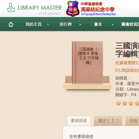
V3.6.8 p20181127
我的主頁
排行榜
書友
圖書館資
三國演義
字編輯]
此書被瀏覽2
0人閱讀過此
副標題 :
作者 : 羅貫中,
分類 : Libra
關鍵字 : P4
書籍描述
書評 (
1
)
目錄
沒有書籍描述