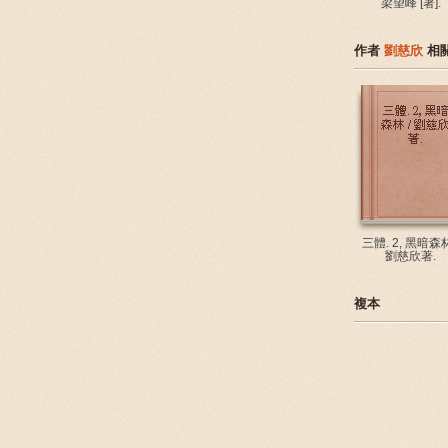
梁望峰 [著].
作者
劉慈欣
相
三體. 2, 黑暗森林
劉慈欣著.
複本