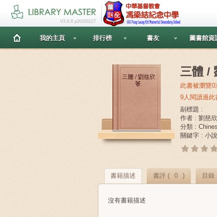
V3.6.8 p20181127
我的主頁
排行榜
書友
圖書館資
三體 /
此書被瀏覽0
9人閱讀過此
副標題 :
作者 : 劉慈
分類 : Chine
關鍵字 : 小
書籍描述
書評 (
0
)
目錄
沒有書籍描述