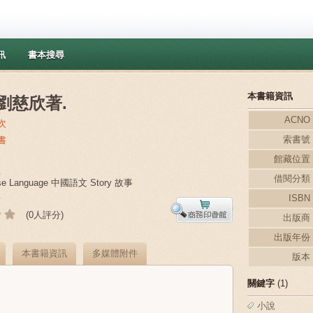
訊
書本搜尋
本書籍資訊
 劉慈欣著.
ACNO
次
索書號
書
館藏位置
欣
借閱分類
se Language 中國語文 Story 故事
說
ISBN
(0人評分)
出版商
出版年份
本書籍資訊
多媒體附件
版本
關鍵字
(1)
小說