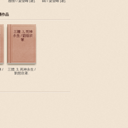
感情! / 梁望峰 [著].
碼! / 梁望峰 [著].
關作品
 /
三體. 3, 死神永生 /
劉慈欣著.