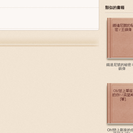
類似的書籍
鐵達尼號的秘密 /
鎮偉
Oh!戀上鄰座的你!