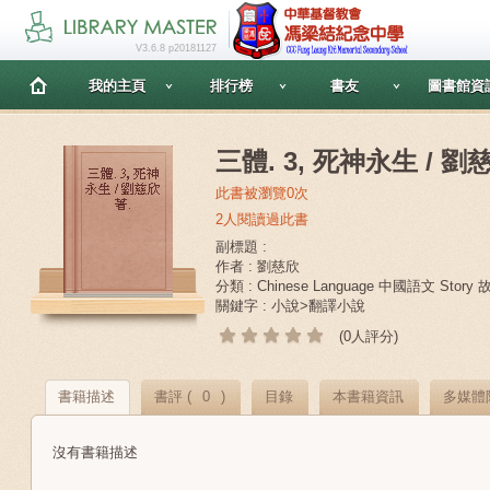
V3.6.8 p20181127
我的主頁
排行榜
書友
圖書館資
三體. 3, 死神永生 / 劉
此書被瀏覽0次
2人閱讀過此書
副標題 :
作者 : 劉慈欣
分類 : Chinese Language 中國語文 Story
關鍵字 : 小說>翻譯小說
(0人評分)
書籍描述
書評 (
0
)
目錄
本書籍資訊
多媒體
沒有書籍描述