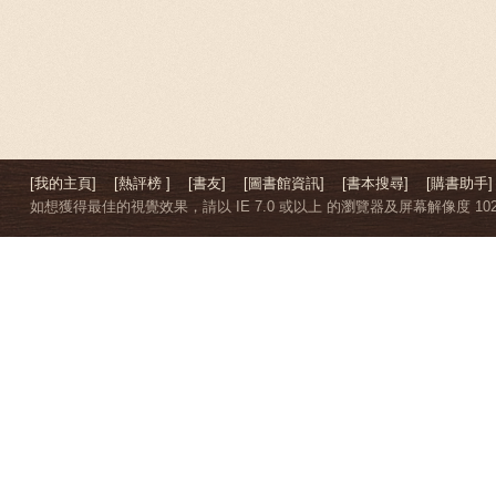
[我的主頁]
[熱評榜 ]
[書友]
[圖書館資訊]
[書本搜尋]
[購書助手]
如想獲得最佳的視覺效果，請以 IE 7.0 或以上 的瀏覽器及屏幕解像度 1024 