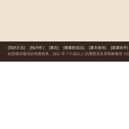
[我的主頁]
[熱評榜 ]
[書友]
[圖書館資訊]
[書本搜尋]
[購書助手]
如想獲得最佳的視覺效果，請以 IE 7.0 或以上 的瀏覽器及屏幕解像度 1024 