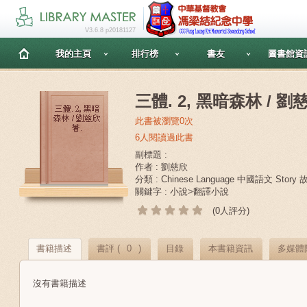
V3.6.8 p20181127
我的主頁
排行榜
書友
圖書館資
三體. 2, 黑暗森林 / 劉
此書被瀏覽0次
6人閱讀過此書
副標題 :
作者 : 劉慈欣
分類 : Chinese Language 中國語文 Story
關鍵字 : 小說>翻譯小說
(0人評分)
書籍描述
書評 (
0
)
目錄
本書籍資訊
多媒體
沒有書籍描述