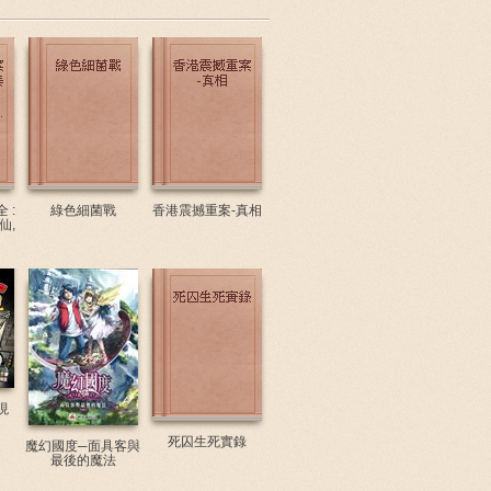
 :
綠色細菌戰
香港震撼重案-真相
仙,
現
死囚生死實錄
魔幻國度─面具客與
最後的魔法