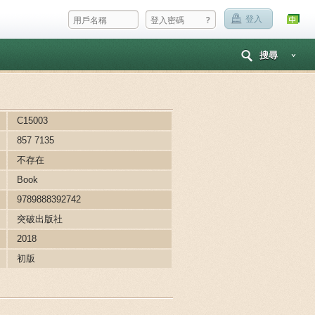
?
登入
搜尋
C15003
857 7135
不存在
Book
9789888392742
突破出版社
2018
初版