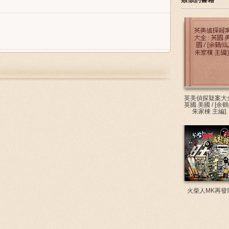
英美偵探疑案大全
英國.美國 / [余鶴
朱家棟 主編].
火柴人MK再發