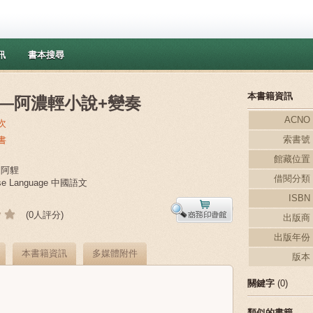
訊
書本搜尋
本書籍資訊
—阿濃輕小說+變奏
ACNO
次
索書號
書
館藏位置
、阿貍
借閱分類
ese Language 中國語文
ISBN
(0人評分)
出版商
出版年份
本書籍資訊
多媒體附件
版本
關鍵字
(0)
類似的書籍