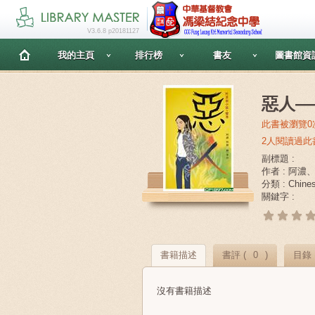
V3.6.8 p20181127
我的主頁
排行榜
書友
圖書館資
惡人—
此書被瀏覽0
2人閱讀過此
副標題 :
作者 : 阿濃
分類 : Chin
關鍵字 :
書籍描述
書評 (
0
)
目錄
沒有書籍描述