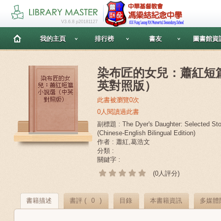
V3.6.8 p20181127
我的主頁
排行榜
書友
圖書館資
染布匠的女兒：蕭紅短
英對照版）
此書被瀏覽0次
0人閱讀過此書
副標題 : The Dyer's Daughter: Selected Sto
(Chinese-English Bilingual Edition)
作者 : 蕭紅,葛浩文
分類 :
關鍵字 :
(0人評分)
書籍描述
書評 (
0
)
目錄
本書籍資訊
多媒體