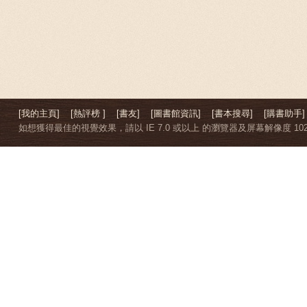
[我的主頁]
[熱評榜 ]
[書友]
[圖書館資訊]
[書本搜尋]
[購書助手]
如想獲得最佳的視覺效果，請以 IE 7.0 或以上 的瀏覽器及屏幕解像度 1024 