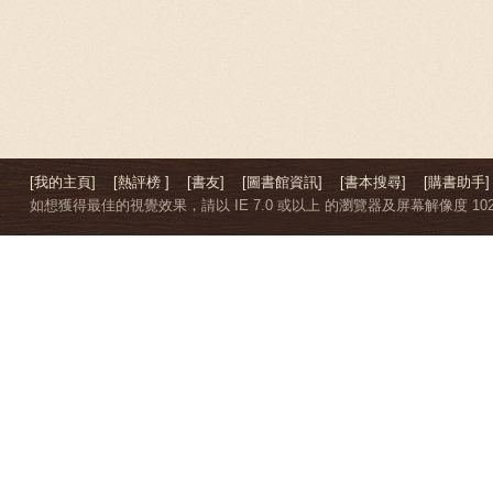
[我的主頁]
[熱評榜 ]
[書友]
[圖書館資訊]
[書本搜尋]
[購書助手]
如想獲得最佳的視覺效果，請以 IE 7.0 或以上 的瀏覽器及屏幕解像度 1024 