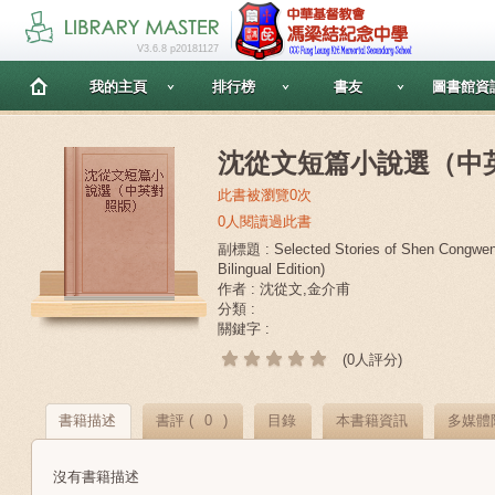
V3.6.8 p20181127
我的主頁
排行榜
書友
圖書館資
沈從文短篇小說選（中
此書被瀏覽0次
0人閱讀過此書
副標題 : Selected Stories of Shen Congwen
Bilingual Edition)
作者 : 沈從文,金介甫
分類 :
關鍵字 :
(0人評分)
書籍描述
書評 (
0
)
目錄
本書籍資訊
多媒體
沒有書籍描述